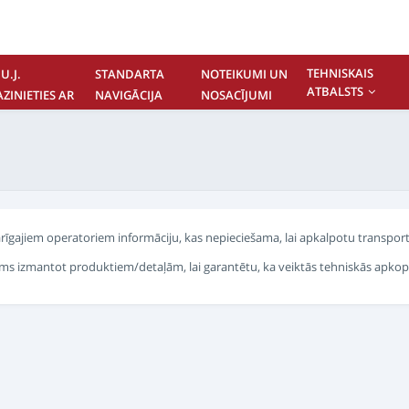
TEHNISKAIS
U.J.
STANDARTA
NOTEIKUMI UN
ATBALSTS
AZINIETIES AR
NAVIGĀCIJA
NOSACĪJUMI
UMS
rīgajiem operatoriem informāciju, kas nepieciešama, lai apkalpotu transport
šams izmantot produktiem/detaļām, lai garantētu, ka veiktās tehniskās apkope