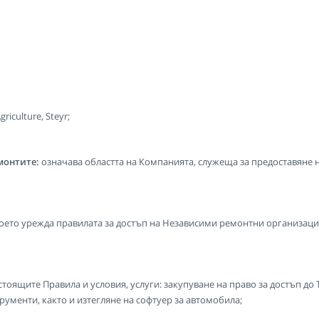
iculture, Steyr;
монтите:
означава областта на Компанията, служеща за предоставяне
което урежда правилата за достъп на Независими ремонтни организац
астоящите Правила и условия, услуги: закупуване на право за достъп до
ументи, както и изтегляне на софтуер за автомобила;