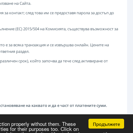
лзване на Сайта.
а контакт; след това им се предоставя парола за достъп до
зпълнение (ЕС) 2015/504 на Комисията, съществува възможност за
о е за всяка транзакция и се извършва онлайн. Цените на
тветния раздел.
азличен срок), който започва да тече след активиране от
тановяване на каквато и да е част от платените суми.
Продължете
ction properly without them. These
es for their purposes too. Click on