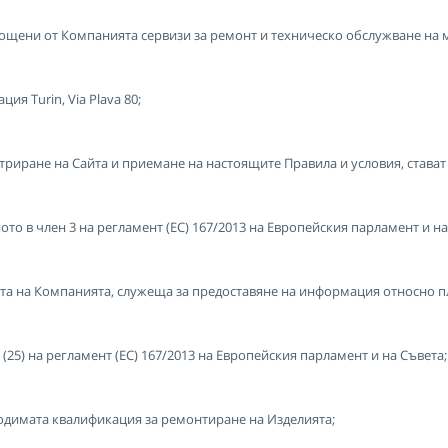
ощени от Компанията сервизи за ремонт и техническо обслужване на м
ция Turin, Via Plava 80;
стриране на Сайта и приемане на настоящите Правила и условия, става
то в член 3 на регламент (ЕС) 167/2013 на Европейския парламент и на
стта на Компанията, служеща за предоставяне на информация относно 
(25) на регламент (ЕС) 167/2013 на Европейския парламент и на Съвета;
ходимата квалификация за ремонтиране на Изделията;