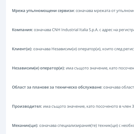
Мрежа упълномощени сервизи
: означава мрежата от упълном
Компания:
означава CNH Industrial Italia S.p.A. с адрес на регистра
Клиент(и):
означава Независим(и) оператор(и), които след реги
Независим(и) оператор(и):
има същото значение, като посочено
Област за планове за техническо обслужване
: означава обла
Производител:
има същото значение, като посоченото в член 3 
Механик(ци):
означава специализирания(те) техник(ци) с необ