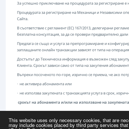
За успешно приключване на процедурата за регистриране е 
Процедурата за регистриране на Механици и Независими опер
Сайта.
В съответствие с регламент (ЕС) 167/2013, делегирани реглам
безплатна консултация, за да се провери предварително да
Предлага се също и услуга за препрограмиране и конфигурир
заплащаните онлайн транзакции зависят от типа на операцият
Достъпът до Техническа информация е възможен след закупува
Клиента. Срокът зависи само от типа на закупения абонамент 
Въпреки посоченото по-горе, изрично се приема, че ако пот
· не активира абонамента или
· не използва закупената с транзакцията услуга в срок, изрич
срокът на абонамента и/или на използване на закупената 
This website uses only necessary cookies, that are nec
may include cookies placed by third party services that
НАЧАЛНА СТРАНИЦА
ПОЛИТИКА ОТНОСНО "БИСКВИТКИТЕ"
RE