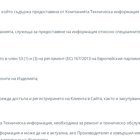
 който съдържа предоставена от Компанията Техническа информация и 
анията, служеща за предоставяне на информация относно специалнит
в член 53 (1) и (3) на регламент (ЕС) 167/2013 на Европейския парламе
монти на Изделията;
жда достъпа и регистрирането на Клиента в Сайта, както и закупуване
да Техническа информация, необходима за ремонт и техническо обслу
формация и може да не е актуална, ако Производителят е извършил из
даптиране на Изделията.