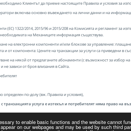
необходимо Клиентът да приеме настоящите Правила и условия за изпо
атори включва основно въвеждането на лични данни и на информация з
енти (ЕС) 1322/2014, 2015/96 и 2015/208 на Комисията и регламент за и
ли необходимата на Механиците информация съществува.
ане на електронни компоненти и/или блокове за управление: плащанет
а и от компонента: Цените на транзакции за услуги са приведени в съо
не на някой от предлаганите абонаменти (с възможност за избор на р
и не зависи от броя влизания в Сайта.
ребителят
но определен по-долу (вж. Правила и условия),
с транзакцията услуга е изтекъл и потребителят няма право на възс
essary to enable basic functions and the website cannot fun
 appear on our webpages and may be used by such third parti
SCUE MATERIAL