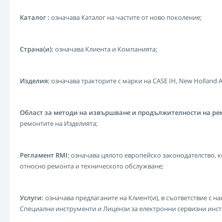
Каталог :
означава Каталог на частите от ново поколение;
Страна(и):
означава Клиента и Компанията;
Изделия:
означава тракторите с марки на CASE IH, New Holland Agr
Област за методи на извършване и продължителности на ре
ремонтите на Изделията;
Регламент RMI:
означава цялото европейско законодателство, 
относно ремонта и техническото обслужване;
Услуги:
означава предлаганите на Клиент(и), в съответствие с н
Специални инструменти и Лицензи за електронни сервизни инстр