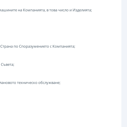
ашините на Компанията, в това число и Изделията;
т Страна по Споразумението с Компанията;
 Съвета;
плановото техническо обслужване;