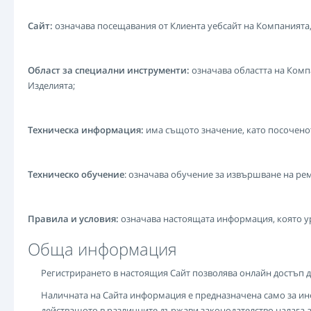
Сайт:
означава посещавания от Клиента уебсайт на Компанията,
Област за специални инструменти:
означава областта на Комп
Изделията;
Техническа информация:
има същото значение, като посоченото 
Техническо обучение
: означава обучение за извършване на ре
Правила и условия:
означава настоящата информация, която уре
Обща информация
Регистрирането в настоящия Сайт позволява онлайн достъп 
Наличната на Сайта информация е предназначена само за ин
действащото в различните държави законодателство налага а