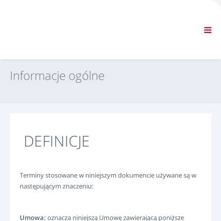
FIRMA
INFORMACJE
Informacje ogólne
KONTAKT FAQ
NAWIGACJA STANDARDOWA
Informacje ogólne
WARUNKI
WSPARCIE TECHNICZNE
Podręczniki serwisowe
Biuletyny serwisowe
Katalog części
DEFINICJE
Szkolenie
Harmonogramy napraw / Wyposażenie
Special Tools
Terminy stosowane w niniejszym dokumencie używane są w
następującym znaczeniu:
Przyrządy diagnostyczne
Przeprogramowanie ECU
Rescue material
Umowa:
oznacza niniejszą Umowę zawierającą poniższe