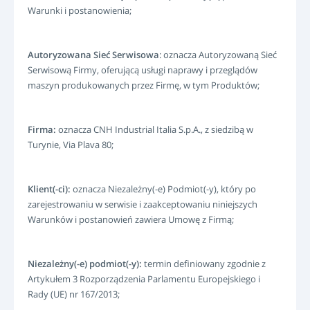
LOGIN
Warunki i postanowienia;
REJESTRACJA
-->
Autoryzowana Sieć Serwisowa
: oznacza Autoryzowaną Sieć
Serwisową Firmy, oferującą usługi naprawy i przeglądów
maszyn produkowanych przez Firmę, w tym Produktów;
Firma:
oznacza CNH Industrial Italia S.p.A., z siedzibą w
Turynie, Via Plava 80;
Klient(-ci):
oznacza Niezależny(-e) Podmiot(-y), który po
zarejestrowaniu w serwisie i zaakceptowaniu niniejszych
Warunków i postanowień zawiera Umowę z Firmą;
Niezależny(-e) podmiot(-y):
termin definiowany zgodnie z
Artykułem 3 Rozporządzenia Parlamentu Europejskiego i
Rady (UE) nr 167/2013;