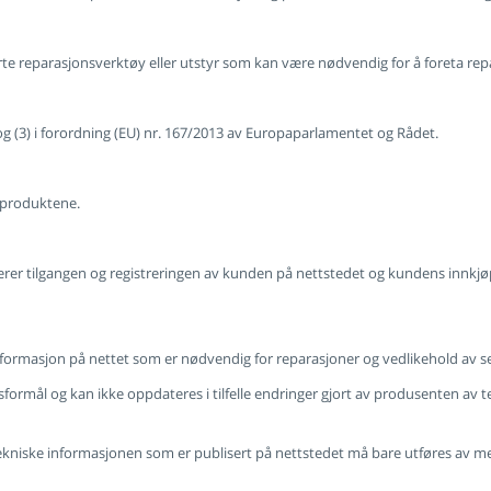
rte reparasjonsverktøy eller utstyr som kan være nødvendig for å foreta re
g (3) i forordning (EU) nr. 167/2013 av Europaparlamentet og Rådet.
å produktene.
er tilgangen og registreringen av kunden på nettstedet og kundens innkjøp
 informasjon på nettet som er nødvendig for reparasjoner og vedlikehold av 
sformål og kan ikke oppdateres i tilfelle endringer gjort av produsenten av 
ekniske informasjonen som er publisert på nettstedet må bare utføres av me