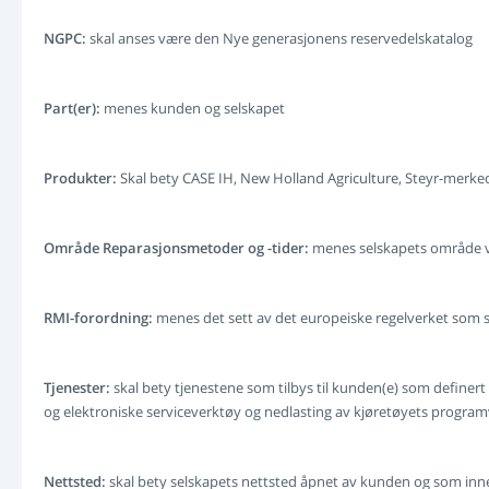
NGPC:
skal anses være den Nye generasjonens reservedelskatalog
Part(er):
menes kunden og selskapet
Produkter:
Skal bety CASE IH, New Holland Agriculture, Steyr-merked
Område Reparasjonsmetoder og -tider:
menes selskapets område vie
RMI-forordning:
menes det sett av det europeiske regelverket som st
Tjenester:
skal bety tjenestene som tilbys til kunden(e) som definert 
og elektroniske serviceverktøy og nedlasting av kjøretøyets progra
Nettsted:
skal bety selskapets nettsted åpnet av kunden og som inn