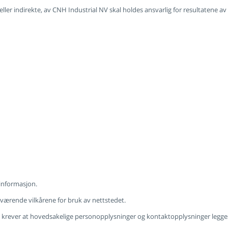
eller indirekte, av CNH Industrial NV skal holdes ansvarlig for resultatene a
 informasjon.
åværende vilkårene for bruk av nettstedet.
ever at hovedsakelige personopplysninger og kontaktopplysninger legges inn.