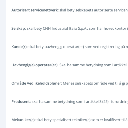
Autorisert servicenettverk
: skal bety selskapets autoriserte service
Selskap:
skal bety CNH Industrial Italia S.p.A., som har hovedkontor i
Kunde(r):
skal bety uavhengig operatør(er) som ved registrering på 
Uavhengig(e) operatør(er):
Skal ha samme betydning som i artikkel 
Område Vedlikeholdsplaner
: Menes selskapets område viet til å gi 
Produsent:
skal ha samme betydning som i artikkel 3 (25) i forordn
Mekaniker(e):
skal bety spesialisert tekniker(e) som er kvalifisert ti