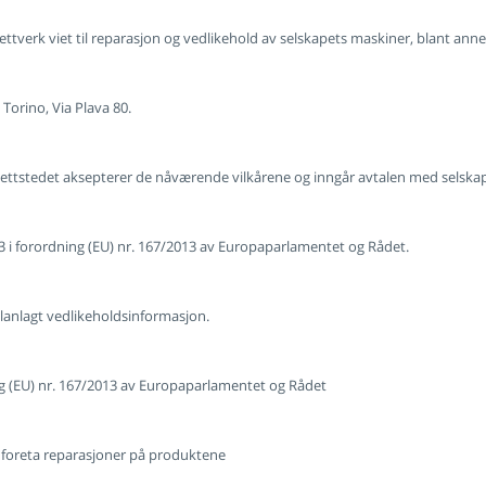
nettverk viet til reparasjon og vedlikehold av selskapets maskiner, blant an
 Torino, Via Plava 80.
nettstedet aksepterer de nåværende vilkårene og inngår avtalen med selska
3 i forordning (EU) nr. 167/2013 av Europaparlamentet og Rådet.
planlagt vedlikeholdsinformasjon.
ing (EU) nr. 167/2013 av Europaparlamentet og Rådet
l å foreta reparasjoner på produktene