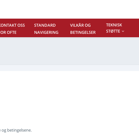
TEKNISK
KONTAKT OSS
STANDARD
VILKÅR OG
STØTTE
FOR OFTE
NAVIGERING
BETINGELSER
STILTE
SPØRSMÅL
og betingelsene.