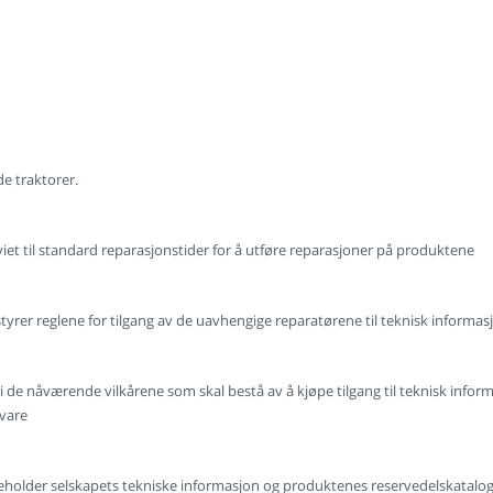
e traktorer.
t til standard reparasjonstider for å utføre reparasjoner på produktene
yrer reglene for tilgang av de uavhengige reparatørene til teknisk informas
i de nåværende vilkårene som skal bestå av å kjøpe tilgang til teknisk inform
mvare
eholder selskapets tekniske informasjon og produktenes reservedelskatalo