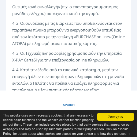
Οι τιμές «ανά συναλλαγή» (π.χ. ο επαναπρογραμματισμός
μονάδας ελέγχου) παρέχονται κατά την αγορά.
4. 2. Οι συνδέσεις με τις διάρκειες που υποδεικνύονται στον
παραπάνω πίνακα μπορούν να ενεργοποιηθούν απευθείας
από τον Ιστότοπο με την επιλογή «PURCHASE on line» (Online
ΑΓΟΡΑ) με πληρωμή μέσω πιστωτικής κάρτας.
4. 3. Οι Τεχνικές πληροφορίες χρησιμοποιούν την υπηρεσία
X-PAY CartaSi για την επεξεργασία online πληρωμών.
4. 4. Κατά την έξοδο από το εικονικό κατάστημα, μετά την
εισαγωγή όλων των απαραίτητων πληροφοριών στη μονάδα
εντολών, ο Πελάτης θα πρέπει να εισάγει πληροφορίες για
την πληρωμή μέσω πιστωτικής κάρτας ως εξής:
a. Η σύνδεση μεταβιβάζεται από τον Ιστότοπο απευθείας
ΑΡΧΙΚΗ
στον ασφαλή διακομιστή του X-PAY CartaSi: η παρο&ups
This website uses only necessary cookies, that are necessary to
Συνέχεια
ΠΟΛΙΤΙΚΗ COOKIES
enable basic functions and the website cannot function properly
without them. These may include cookies placed by third party services that appear on our
webpages and may be used by such third parties for their purposes too. Click on “Cookie
Policy” for details about what cookies are placed on your device and how they are used. If
RESCUE MATERIAL