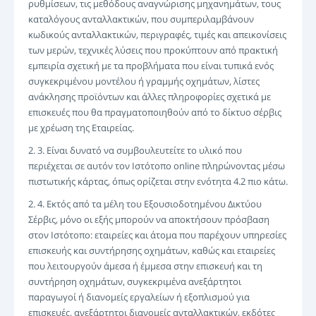
ρυθμίσεων, τις μεθόδους αναγνώρισης μηχανημάτων, τους
καταλόγους ανταλλακτικών, που συμπεριλαμβάνουν
κωδικούς ανταλλακτικών, περιγραφές, τιμές και απεικονίσεις
των μερών, τεχνικές λύσεις που προκύπτουν από πρακτική
εμπειρία σχετική με τα προβλήματα που είναι τυπικά ενός
συγκεκριμένου μοντέλου ή γραμμής οχημάτων, λίστες
ανάκλησης προϊόντων και άλλες πληροφορίες σχετικά με
επισκευές που θα πραγματοποιηθούν από το δίκτυο σέρβις
με χρέωση της Εταιρείας.
2. 3. Είναι δυνατό να συμβουλευτείτε το υλικό που
περιέχεται σε αυτόν τον Ιστότοπο online πληρώνοντας μέσω
πιστωτικής κάρτας, όπως ορίζεται στην ενότητα 4.2 πιο κάτω.
2. 4. Εκτός από τα μέλη του Εξουσιοδοτημένου Δικτύου
Σέρβις, μόνο οι εξής μπορούν να αποκτήσουν πρόσβαση
στον Ιστότοπο: εταιρείες και άτομα που παρέχουν υπηρεσίες
επισκευής και συντήρησης οχημάτων, καθώς και εταιρείες
που λειτουργούν άμεσα ή έμμεσα στην επισκευή και τη
συντήρηση οχημάτων, συγκεκριμένα ανεξάρτητοι
παραγωγοί ή διανομείς εργαλείων ή εξοπλισμού για
επισκευές, ανεξάρτητοι διανομείς ανταλλακτικών, εκδότες