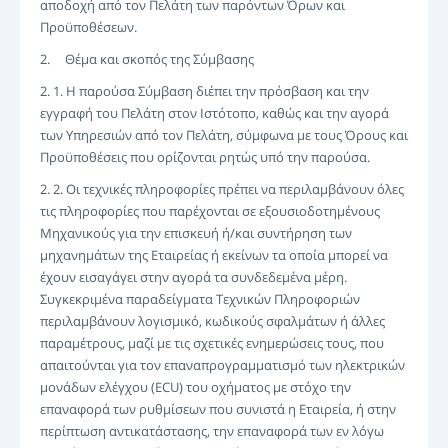
αποδοχή από τον Πελάτη των παρόντων Όρων και
ΣΎΝΔΕΣΗ
Προϋποθέσεων.
ΚΑΤΑΧΏΡΙΣΗ
2. Θέμα και σκοπός της Σύμβασης
-->
2. 1. Η παρούσα Σύμβαση διέπει την πρόσβαση και την
εγγραφή του Πελάτη στον Ιστότοπο, καθώς και την αγορά
των Υπηρεσιών από τον Πελάτη, σύμφωνα με τους Όρους και
Προϋποθέσεις που ορίζονται ρητώς υπό την παρούσα.
2. 2. Οι τεχνικές πληροφορίες πρέπει να περιλαμβάνουν όλες
τις πληροφορίες που παρέχονται σε εξουσιοδοτημένους
Μηχανικούς για την επισκευή ή/και συντήρηση των
μηχανημάτων της Εταιρείας ή εκείνων τα οποία μπορεί να
έχουν εισαγάγει στην αγορά τα συνδεδεμένα μέρη.
Συγκεκριμένα παραδείγματα Τεχνικών Πληροφοριών
περιλαμβάνουν λογισμικό, κωδικούς σφαλμάτων ή άλλες
παραμέτρους, μαζί με τις σχετικές ενημερώσεις τους, που
απαιτούνται για τον επαναπρογραμματισμό των ηλεκτρικών
μονάδων ελέγχου (ECU) του οχήματος με στόχο την
επαναφορά των ρυθμίσεων που συνιστά η Εταιρεία, ή στην
περίπτωση αντικατάστασης, την επαναφορά των εν λόγω