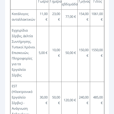
1 ωέρα
1 ημέρα
1 μήνας
1 έτος
εβδομάδα
Κατάλογος
11,00
23,00
154,00
1061,00
77,00 €
ανταλλακτικών
€
€
€
€
Εγχειρίδια
Σέρβις, Δελτία
Συντήρησης,
Τυπικοί Χρόνοι
10,00
150,00
1550,00
Επισκευών,
5,00 €
50,00 €
€
€
€
Πληροφορίες
για τα
Εργαλεία
Σέρβις
EST
(Ηλεκτρονικό
Εργαλείο
30,00
50,00
240,00
485,00
120,00 €
Σέρβις) -
€
€
€
€
Ανάγνωση