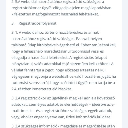
2. 5.A weboldal használatához regisztráció szükséges: a
regisztrációkor az ügyfél elfogadja a jelen megállapodásban
kifejezetten megfogalmazott használati feltételeket.
3. Regisztrációs folyamat
3. 1. A weboldalhoz történő hozzáféréshez és annak
használatához regisztráció szükséges. Ez a webhelyen
található űrlap kitöltésével végezhető el. Ehhez tanúsítani kell,
hogy a felhasználó maradéktalanul tudomásul veszi és
elfogadja a használati feltételeket. A regisztrációs űrlapot
hiánytalanul, valós adatokkal és jóhiszeműen kell kitölteni. A
vállalat fenntartja a jogot, hogy előzetes értesítés nélkül
véglegesen megvonja a weboldalhoz való hozzáférés jogát, ha
tudomást szerez arról, hogy az érintett ügyfél nem tartja be a
2.4. részben ismertetett előírásokat.
3. 2.A regisztrációkor az ügyfélnek meg kell adnia a következő
adatokat: személyes adatok és elérhetőségek – ideértve az e-
mail címet is – és a regisztrációhoz szükséges egyéb adatok,
vagy, ahol ez engedélyezve van, üzleti információk küldése.
3. 3.A szükséges információk megadása és megerősítése után