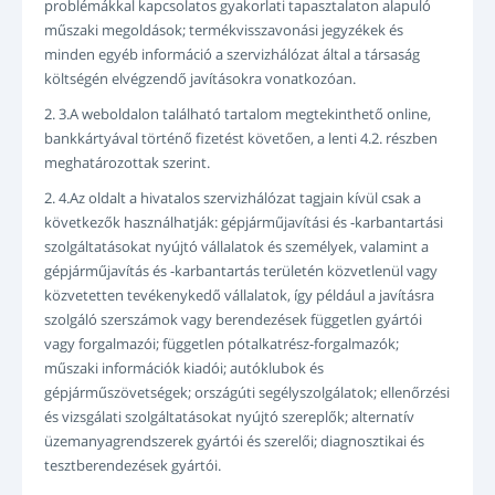
problémákkal kapcsolatos gyakorlati tapasztalaton alapuló
műszaki megoldások; termékvisszavonási jegyzékek és
minden egyéb információ a szervizhálózat által a társaság
költségén elvégzendő javításokra vonatkozóan.
2. 3.A weboldalon található tartalom megtekinthető online,
bankkártyával történő fizetést követően, a lenti 4.2. részben
meghatározottak szerint.
2. 4.Az oldalt a hivatalos szervizhálózat tagjain kívül csak a
következők használhatják: gépjárműjavítási és -karbantartási
szolgáltatásokat nyújtó vállalatok és személyek, valamint a
gépjárműjavítás és -karbantartás területén közvetlenül vagy
közvetetten tevékenykedő vállalatok, így például a javításra
szolgáló szerszámok vagy berendezések független gyártói
vagy forgalmazói; független pótalkatrész-forgalmazók;
műszaki információk kiadói; autóklubok és
gépjárműszövetségek; országúti segélyszolgálatok; ellenőrzési
és vizsgálati szolgáltatásokat nyújtó szereplők; alternatív
üzemanyagrendszerek gyártói és szerelői; diagnosztikai és
tesztberendezések gyártói.