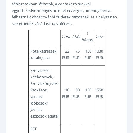
táblázatokban láthatók, a vonatkozó árakkal
együtt. Kedvezményes ár lehet érvényes, amennyiben a
felhasználókhoz további outletek tartoznak, és a helyszínen
szeretnének vásárlási hozzáférést.
1
1 óra
1 hét
1 év
hónap
Pótalkatrészek
22
75
150
1030
katalógusa
EUR
EUR
EUR
EUR
Szervizelési
kézikönyvek;
Szervizkönyvek;
Szokásos
10
50
150
1550
javítási
EUR
EUR
EUR
EUR
időközök;
Javítási
eszközök adatai
EST