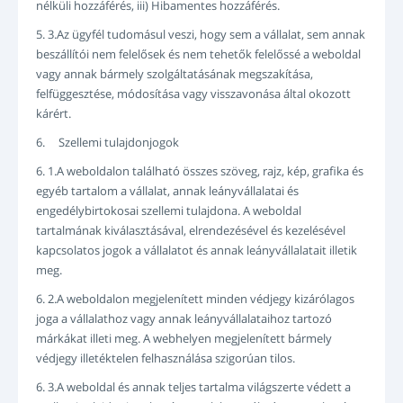
nélküli hozzáférés, iii) Hibamentes hozzáférés.
5. 3.Az ügyfél tudomásul veszi, hogy sem a vállalat, sem annak
beszállítói nem felelősek és nem tehetők felelőssé a weboldal
vagy annak bármely szolgáltatásának megszakítása,
felfüggesztése, módosítása vagy visszavonása által okozott
kárért.
6. Szellemi tulajdonjogok
6. 1.A weboldalon található összes szöveg, rajz, kép, grafika és
egyéb tartalom a vállalat, annak leányvállalatai és
engedélybirtokosai szellemi tulajdona. A weboldal
tartalmának kiválasztásával, elrendezésével és kezelésével
kapcsolatos jogok a vállalatot és annak leányvállalatait illetik
meg.
6. 2.A weboldalon megjelenített minden védjegy kizárólagos
joga a vállalathoz vagy annak leányvállalataihoz tartozó
márkákat illeti meg. A webhelyen megjelenített bármely
védjegy illetéktelen felhasználása szigorúan tilos.
6. 3.A weboldal és annak teljes tartalma világszerte védett a