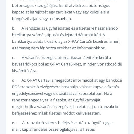
biztonságos kiszolgálójára kerül átvitelre: a biztonságos
kapcsolat létrejöttét egy zárt lakat vagy egy kulcs jelzi a
böngésző alján vagy a címsávban.
b. A rendszer az ügyfél adatait és a fizetésre használandó
hitelkártya számát, típusát és lejárati dátumát kéri. A
bankkártya adatait kizárólag az X-PAY CartaSi kezeli és ismeri,
a társaság nem fér hozzá ezekhez az információkhoz.
c. A vásárlás összege automatikusan átvitelre kerül a
bevásárlókocsiból az X-PAY CartaSi-hez, minden vonatkozó díj
kiszámítására.
d. Az X-PAY CartaSi a megadott információkat egy bankközi
POS tranzakció elvégzésére használja, választ kapva a fizetés
engedélyezésével vagy elutasításával kapcsolatban. Ha a
rendszer engedélyezi a fizetést, az ügyfél kártyáját
megterhelik a vásárlás összegével; ha elutasítja, a tranzakció
befejezéséhez másik fizetési módot kell választani.
e. A tranzakció sikeres befejezése után az ügyfél egy e-
mailt kap a rendelés összefoglalójával, a fizetés