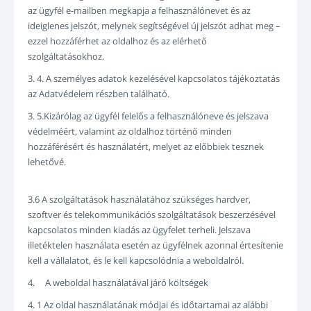
az ügyfél e-mailben megkapja a felhasználónevet és az
ideiglenes jelszót, melynek segítségével új jelszót adhat meg –
ezzel hozzáférhet az oldalhoz és az elérhető
szolgáltatásokhoz.
3. 4. A személyes adatok kezelésével kapcsolatos tájékoztatás
az Adatvédelem részben található.
3. 5.Kizárólag az ügyfél felelős a felhasználóneve és jelszava
védelméért, valamint az oldalhoz történő minden
hozzáférésért és használatért, melyet az előbbiek tesznek
lehetővé.
3.6 A szolgáltatások használatához szükséges hardver,
szoftver és telekommunikációs szolgáltatások beszerzésével
kapcsolatos minden kiadás az ügyfelet terheli. Jelszava
illetéktelen használata esetén az ügyfélnek azonnal értesítenie
kell a vállalatot, és le kell kapcsolódnia a weboldalról.
4. A weboldal használatával járó költségek
4. 1 Az oldal használatának módjai és időtartamai az alábbi