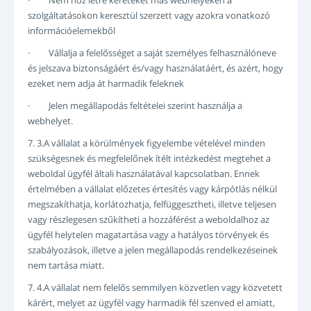
· Nem hoz létre kereteket más webhelyeken a
szolgáltatásokon keresztül szerzett vagy azokra vonatkozó
információelemekből
· Vállalja a felelősséget a saját személyes felhasználóneve
és jelszava biztonságáért és/vagy használatáért, és azért, hogy
ezeket nem adja át harmadik feleknek
· Jelen megállapodás feltételei szerint használja a
webhelyet.
7. 3.A vállalat a körülmények figyelembe vételével minden
szükségesnek és megfelelőnek ítélt intézkedést megtehet a
weboldal ügyfél általi használatával kapcsolatban. Ennek
értelmében a vállalat előzetes értesítés vagy kárpótlás nélkül
megszakíthatja, korlátozhatja, felfüggesztheti, illetve teljesen
vagy részlegesen szűkítheti a hozzáférést a weboldalhoz az
ügyfél helytelen magatartása vagy a hatályos törvények és
szabályozások, illetve a jelen megállapodás rendelkezéseinek
nem tartása miatt.
7. 4.A vállalat nem felelős semmilyen közvetlen vagy közvetett
kárért, melyet az ügyfél vagy harmadik fél szenved el amiatt,