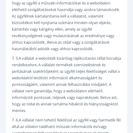
hogy az ügyfél a műszaki információkat és a weboldalon
elérhető szolgáltatásokat használja vagy azokra támaszkodik.
Az ügyfélnek kártalanítania kell a vállalatot, valamint
biztosítékot kell nyújtania számára minden olyan eljárás,
kártérítés vagy kárigény ellen, amely az ügyfél
tevékenységének vagy mulasztásának az eredménye vagy
ahhoz kapcsolódik, illetve az oldal vagy a szolgáltatások
használatából adódik vagy ahhoz kapcsolódik.
7. 5.A vállalat a weboldalt kizárólag tájékoztatási céllal bocsátja
rendelkezésre. A vállalati termékek szervizelésének és
javításának szakértőjeként az ügyfél teljes felelősséget vállal a
weboldalról letöltött információ alkalmasságáért és
pontosságáért, valamint annak felhasználási módjáért. A
vállalat nem garantálja, hogy a weboldalon elérhető
információk pontosak, teljesek vagy naprakészek; illetve azt,
hogy az oldal és annak tartalma hibáktól és hiányosságoktól
mentes.
7. 6.A vállalat nem tehető felelőssé az ügyfél vagy harmadik fél
által az oldalon található műszaki információk és/vagy