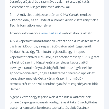
összefoglalójával és a számlával, valamint a szolgáltatás
eléréséhez szükséges hitelesítő adatokkal.
f. A művelet befejezése után az X-PAY CartaSi rendszer
kikapcsolódik, és az ügyfelet automatikusan visszairányítják a
Tech Information webhelyre.
További információ a
www.cartasi.it
weboldalon található
4. 5. A kapcsolat időtartamának kezdete az aktiválás (és nem a
vásárlás) időpontja, a regisztráció dátumától függetlenül.
Például, ha az ügyfél, miután regisztrált, egy 1 napos
kapcsolatot aktivál 10:18-kor, a kapcsolat másnap 10:18-ig tart
a helyi idő szerint, függetlenül a tényleges kapcsolattól
és/vagy a tanulmányozás idejétől. Emiatt az ügyfélnek kell
gondoskodnia arról, hogy a táblázatban szereplő opciók az
igényeinek megfelelőek a kért műszaki információk
természetét és az azok tanulmányozására engedélyezett időt
illetően.
A gépek vezérlőegységeinek/elektronikus alkatrészeinek
online újraprogramozását/konfigurálását takaró szolgáltatás
esetén a kapcsolat kezdete a szolgáltatás aktiválásának