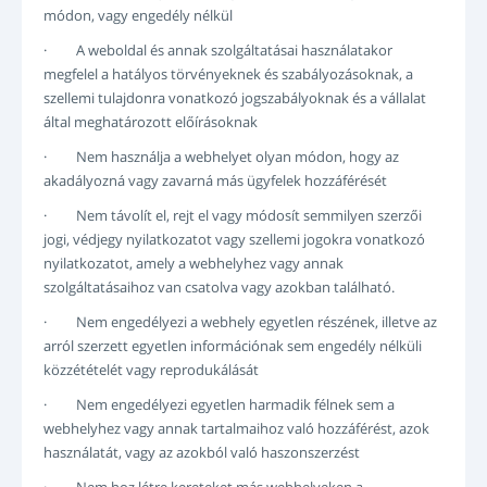
módon, vagy engedély nélkül
· A weboldal és annak szolgáltatásai használatakor
megfelel a hatályos törvényeknek és szabályozásoknak, a
szellemi tulajdonra vonatkozó jogszabályoknak és a vállalat
által meghatározott előírásoknak
· Nem használja a webhelyet olyan módon, hogy az
akadályozná vagy zavarná más ügyfelek hozzáférését
· Nem távolít el, rejt el vagy módosít semmilyen szerzői
jogi, védjegy nyilatkozatot vagy szellemi jogokra vonatkozó
nyilatkozatot, amely a webhelyhez vagy annak
szolgáltatásaihoz van csatolva vagy azokban található.
· Nem engedélyezi a webhely egyetlen részének, illetve az
arról szerzett egyetlen információnak sem engedély nélküli
közzétételét vagy reprodukálását
· Nem engedélyezi egyetlen harmadik félnek sem a
webhelyhez vagy annak tartalmaihoz való hozzáférést, azok
használatát, vagy az azokból való haszonszerzést