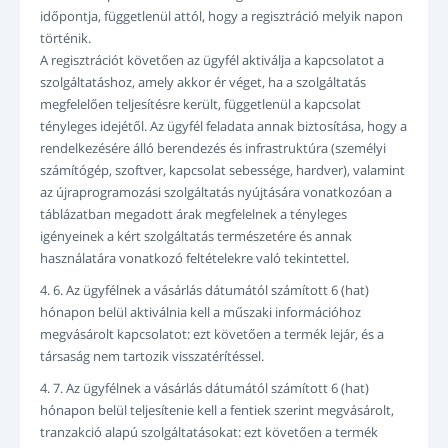
időpontja, függetlenül attól, hogy a regisztráció melyik napon
történik.
A regisztrációt követően az ügyfél aktiválja a kapcsolatot a
szolgáltatáshoz, amely akkor ér véget, ha a szolgáltatás
megfelelően teljesítésre került, függetlenül a kapcsolat
tényleges idejétől. Az ügyfél feladata annak biztosítása, hogy a
rendelkezésére álló berendezés és infrastruktúra (személyi
számítógép, szoftver, kapcsolat sebessége, hardver), valamint
az újraprogramozási szolgáltatás nyújtására vonatkozóan a
táblázatban megadott árak megfelelnek a tényleges
igényeinek a kért szolgáltatás természetére és annak
használatára vonatkozó feltételekre való tekintettel.
4. 6. Az ügyfélnek a vásárlás dátumától számított 6 (hat)
hónapon belül aktiválnia kell a műszaki információhoz
megvásárolt kapcsolatot: ezt követően a termék lejár, és a
társaság nem tartozik visszatérítéssel.
4. 7. Az ügyfélnek a vásárlás dátumától számított 6 (hat)
hónapon belül teljesítenie kell a fentiek szerint megvásárolt,
tranzakció alapú szolgáltatásokat: ezt követően a termék