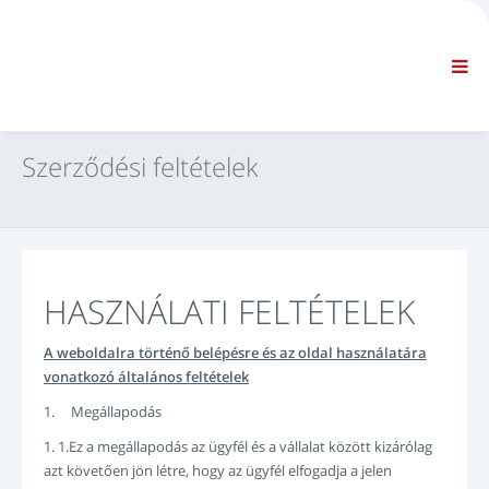
VÁLLALAT
INFORMÁCIÓ
Általános információ
GY.I.K. KAPCSOLATFELVÉTEL
ALAPÉRTELMEZETT NAVIGÁCIÓ
Szerződési feltételek
SZERZŐDÉSI FELTÉTELEK
MŰSZAKI TÁMOGATÁS
Szervizkézikönyvek
Szervizhírlevelek
Alkatrész-katalógus
HASZNÁLATI FELTÉTELEK
Képzés
Javítási időtervek / Eszközök
A weboldalra történő belépésre és az oldal használatára
vonatkozó általános feltételek
Special Tools
1. Megállapodás
Diagnosztikai eszközök
ECU-újraprogramozás
1. 1.Ez a megállapodás az ügyfél és a vállalat között kizárólag
azt követően jön létre, hogy az ügyfél elfogadja a jelen
Mentési anyag