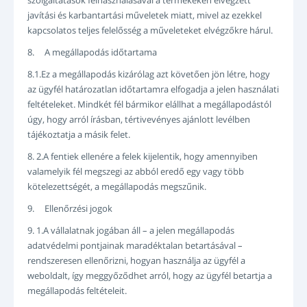
szolgáltatások felhasználásával a termékeken elvégzett
javítási és karbantartási műveletek miatt, mivel az ezekkel
kapcsolatos teljes felelősség a műveleteket elvégzőkre hárul.
8. A megállapodás időtartama
8.1.Ez a megállapodás kizárólag azt követően jön létre, hogy
az ügyfél határozatlan időtartamra elfogadja a jelen használati
feltételeket. Mindkét fél bármikor elállhat a megállapodástól
úgy, hogy arról írásban, tértivevényes ajánlott levélben
tájékoztatja a másik felet.
8. 2.A fentiek ellenére a felek kijelentik, hogy amennyiben
valamelyik fél megszegi az abból eredő egy vagy több
kötelezettségét, a megállapodás megszűnik.
9. Ellenőrzési jogok
9. 1.A vállalatnak jogában áll – a jelen megállapodás
adatvédelmi pontjainak maradéktalan betartásával –
rendszeresen ellenőrizni, hogyan használja az ügyfél a
weboldalt, így meggyőződhet arról, hogy az ügyfél betartja a
megállapodás feltételeit.