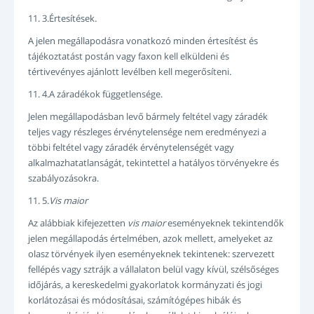
11. 3.Értesítések.
A jelen megállapodásra vonatkozó minden értesítést és
tájékoztatást postán vagy faxon kell elküldeni és
tértivevényes ajánlott levélben kell megerősíteni.
11. 4.A záradékok függetlensége.
Jelen megállapodásban levő bármely feltétel vagy záradék
teljes vagy részleges érvénytelensége nem eredményezi a
többi feltétel vagy záradék érvénytelenségét vagy
alkalmazhatatlanságát, tekintettel a hatályos törvényekre és
szabályozásokra.
11. 5.
Vis maior
Az alábbiak kifejezetten
vis maior
eseményeknek tekintendők
jelen megállapodás értelmében, azok mellett, amelyeket az
olasz törvények ilyen eseményeknek tekintenek: szervezett
fellépés vagy sztrájk a vállalaton belül vagy kívül, szélsőséges
időjárás, a kereskedelmi gyakorlatok kormányzati és jogi
korlátozásai és módosításai, számítógépes hibák és