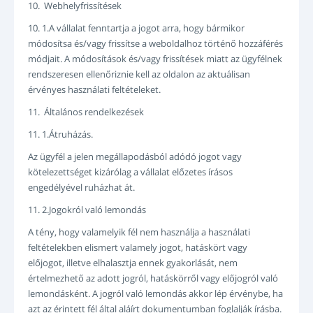
10. Webhelyfrissítések
10. 1.A vállalat fenntartja a jogot arra, hogy bármikor
módosítsa és/vagy frissítse a weboldalhoz történő hozzáférés
módjait. A módosítások és/vagy frissítések miatt az ügyfélnek
rendszeresen ellenőriznie kell az oldalon az aktuálisan
érvényes használati feltételeket.
11. Általános rendelkezések
11. 1.Átruházás.
Az ügyfél a jelen megállapodásból adódó jogot vagy
kötelezettséget kizárólag a vállalat előzetes írásos
engedélyével ruházhat át.
11. 2.Jogokról való lemondás
A tény, hogy valamelyik fél nem használja a használati
feltételekben elismert valamely jogot, hatáskört vagy
előjogot, illetve elhalasztja ennek gyakorlását, nem
értelmezhető az adott jogról, hatáskörről vagy előjogról való
lemondásként. A jogról való lemondás akkor lép érvénybe, ha
azt az érintett fél által aláírt dokumentumban foglalják írásba.