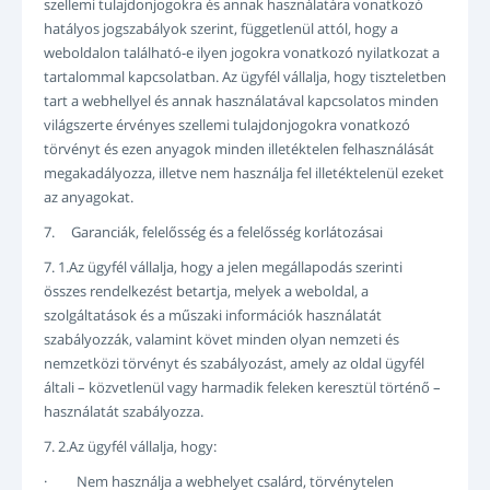
szellemi tulajdonjogokra és annak használatára vonatkozó
hatályos jogszabályok szerint, függetlenül attól, hogy a
weboldalon található-e ilyen jogokra vonatkozó nyilatkozat a
tartalommal kapcsolatban. Az ügyfél vállalja, hogy tiszteletben
tart a webhellyel és annak használatával kapcsolatos minden
világszerte érvényes szellemi tulajdonjogokra vonatkozó
törvényt és ezen anyagok minden illetéktelen felhasználását
megakadályozza, illetve nem használja fel illetéktelenül ezeket
az anyagokat.
7. Garanciák, felelősség és a felelősség korlátozásai
7. 1.Az ügyfél vállalja, hogy a jelen megállapodás szerinti
összes rendelkezést betartja, melyek a weboldal, a
szolgáltatások és a műszaki információk használatát
szabályozzák, valamint követ minden olyan nemzeti és
nemzetközi törvényt és szabályozást, amely az oldal ügyfél
általi – közvetlenül vagy harmadik feleken keresztül történő –
használatát szabályozza.
7. 2.Az ügyfél vállalja, hogy:
· Nem használja a webhelyet csalárd, törvénytelen