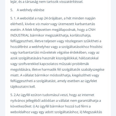
lejár, és a társaság nem tartozik visszatérítéssel.
5. A webhely elérése
5. 1. A weboldal a nap 24 órájában, a hét minden napján
elérhető, kivéve
vis maior
vagy ütemezett karbantartás
esetén. A felek kifejezetten megállapodnak, hogy a CNH
INDUSTRIAL bármikor megszakíthatja, korlátozhatja,
felfüggesztheti, illetve teljesen vagy részlegesen szűkítheti a
hozzáférést a webhelyhez vagy a szolgáltatásokhoz frissítési
vagy karbantartási műveletek végzése érdekében, vagy az
azok szolgáltatására használt kiszolgálókkal, hálózatokkal
vagy szoftverekkel kapcsolatos műszaki problémák
megoldására, illetve harmadik fél szolgáltatók szabályszegése
miatt. A vállalat bármikor módosíthatja, kiegészítheti vagy
felfüggesztheti a szolgáltatást, amely esetben az ügyfelet
tájékoztatni kell.
5. 2.Az ügyfél ezúton tudomásul veszi, hogy az internet
nyilvános jellegéből adódóan a vállalat nem garantálhatja a
következőket: i) Az ügyfél bármikor hozzá tud férni a
weboldalhoz vagy egy adott szolgáltatáshoz, ii) Megszakítás