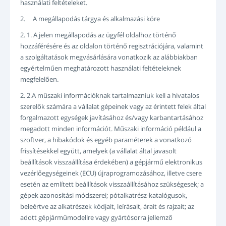
használati feltételeket.
BEJELENTKEZÉS
2. A megállapodás tárgya és alkalmazási köre
REGISZTRÁCIÓ
-->
2. 1. A jelen megállapodás az ügyfél oldalhoz történő
hozzáférésére és az oldalon történő regisztrációjára, valamint
a szolgáltatások megvásárlására vonatkozik az alábbiakban
egyértelműen meghatározott használati feltételeknek
megfelelően.
2. 2.A műszaki információknak tartalmazniuk kell a hivatalos
szerelők számára a vállalat gépeinek vagy az érintett felek által
forgalmazott egységek javításához és/vagy karbantartásához
megadott minden információt. Műszaki információ például a
szoftver, a hibakódok és egyéb paraméterek a vonatkozó
frissítésekkel együtt, amelyek (a vállalat által javasolt
beállítások visszaállítása érdekében) a gépjármű elektronikus
vezérlőegységeinek (ECU) újraprogramozásához, illetve csere
esetén az említett beállítások visszaállításához szükségesek; a
gépek azonosítási módszerei; pótalkatrész-katalógusok,
beleértve az alkatrészek kódjait, leírásait, árait és rajzait; az
adott gépjárműmodellre vagy gyártósorra jellemző