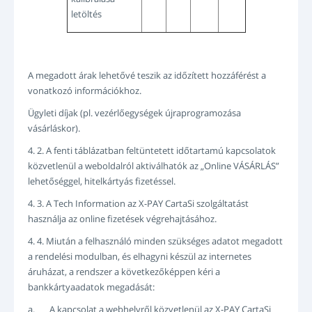
letöltés
A megadott árak lehetővé teszik az időzített hozzáférést a
vonatkozó információkhoz.
Ügyleti díjak (pl. vezérlőegységek újraprogramozása
vásárláskor).
4. 2. A fenti táblázatban feltüntetett időtartamú kapcsolatok
közvetlenül a weboldalról aktiválhatók az „Online VÁSÁRLÁS”
lehetőséggel, hitelkártyás fizetéssel.
4. 3. A Tech Information az X-PAY CartaSi szolgáltatást
használja az online fizetések végrehajtásához.
4. 4. Miután a felhasználó minden szükséges adatot megadott
a rendelési modulban, és elhagyni készül az internetes
áruházat, a rendszer a következőképpen kéri a
bankkártyaadatok megadását:
a. A kapcsolat a webhelyről közvetlenül az X-PAY CartaSi