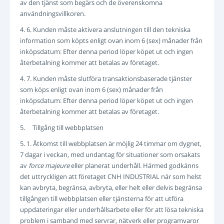
av den tjänst som begärs och de överenskomna
användningsvillkoren.
4. 6. Kunden måste aktivera anslutningen till den tekniska
information som köpts enligt ovan inom 6 (sex) månader från
inköpsdatum: Efter denna period löper köpet ut och ingen
återbetalning kommer att betalas av företaget.
4. 7. Kunden måste slutföra transaktionsbaserade tjänster
som köps enligt ovan inom 6 (sex) månader från
inköpsdatum: Efter denna period löper köpet ut och ingen
återbetalning kommer att betalas av företaget.
5. Tillgång till webbplatsen
5. 1. Åtkomst till webbplatsen är möjlig 24 timmar om dygnet,
7 dagar i veckan, med undantag för situationer som orsakats
av
force majeure
eller planerat underhåll. Härmed godkänns
det uttryckligen att företaget CNH INDUSTRIAL när som helst
kan avbryta, begränsa, avbryta, eller helt eller delvis begränsa
tillgången till webbplatsen eller tjänsterna för att utföra
uppdateringar eller underhållsarbete eller för att lösa tekniska
problem i samband med servrar, nätverk eller programvaror