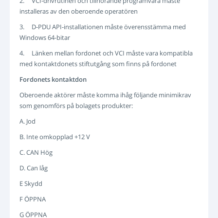
2. VCI-drivrutinen och tillhörande programvara måste
installeras av den oberoende operatören
3. D-PDU API-installationen måste överensstämma med
Windows 64-bitar
4. Länken mellan fordonet och VCI måste vara kompatibla
med kontaktdonets stiftutgång som finns på fordonet
Fordonets kontaktdon
Oberoende aktörer måste komma ihåg följande minimikrav
som genomförs på bolagets produkter:
A. Jod
B. Inte omkopplad +12 V
C. CAN Hög
D. Can låg
E Skydd
F ÖPPNA
G ÖPPNA