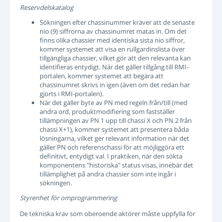
Reservdelskatalog
Sökningen efter chassinummer kräver att de senaste
nio (9) siffrorna av chassinumret matas in. Om det
finns olika chassier med identiska sista nio siffror,
kommer systemet att visa en rullgardinslista över
tillgängliga chassier, vilket gör att den relevanta kan
identifieras entydigt. När det gäller tillgång till RMI-
portalen, kommer systemet att begära att
chassinumret skrivs in igen (även om det redan har
gjorts i RMI-portalen).
När det gäller byte av PN med regeln från/till (med
andra ord, produktmodifiering som fastställer
tillämpningen av PN 1 upp till chassi X och PN 2 från
chassi X+1), kommer systemet att presentera båda
lösningarna, vilket ger relevant information när det
gäller PN och referenschassi för att möjliggöra ett
definitivt, entydigt val. I praktiken, när den sökta
komponentens "historiska" status visas, innebär det
tillämplighet på andra chassier som inte ingår i
sökningen.
Styrenhet för omprogrammering
De tekniska krav som oberoende aktörer måste uppfylla för