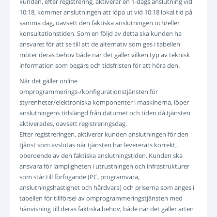
kunden, efter registrering, aktiverar en 1-dags anslutning vid
10:18, kommer anslutningen att löpa ut vid 10:18 lokal tid på
samma dag, oavsett den faktiska anslutningen och/eller
konsultationstiden. Som en följd av detta ska kunden ha
ansvaret för att se till att de alternativ som ges i tabellen
möter deras behov både när det gäller vilken typ av teknisk
information som begärs och tidsfristen för att höra den.
När det gäller online
omprogrammerings-/konfigurationstjänsten för
styrenheter/elektroniska komponenter i maskinerna, löper
anslutningens tidslängd från datumet och tiden då tjänsten
aktiverades, oavsett registreringsdag.
Efter registreringen, aktiverar kunden anslutningen för den
tjänst som avslutas när tjänsten har levererats korrekt,
oberoende av den faktiska anslutningstiden. Kunden ska
ansvara för lämpligheten i utrustningen och infrastrukturer
som står till förfogande (PC, programvara,
anslutningshastighet och hårdvara) och priserna som anges i
tabellen för tillförsel av omprogrammeringstjänsten med
hänvisning till deras faktiska behov, både när det gäller arten