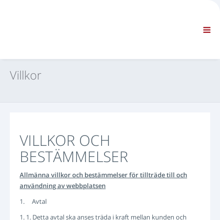
FÖRETAG
INFORMATION
Allmän information
FAQ KONTAKTA OSS
STANDARDNAVIGERING
Villkor
VILLKOR
TEKNISK SUPPORT
Servicehandböcker
Servicerapporter
Reservdelskatalog
VILLKOR OCH
Utbildning
BESTÄMMELSER
Tidsscheman för reparationer / utrustning
Special Tools
Allmänna villkor och bestämmelser för tillträde till och
användning av webbplatsen
Diagnosinstrument
Omprogrammering av styrmodul
1. Avtal
Räddningsmaterial
1. 1. Detta avtal ska anses träda i kraft mellan kunden och