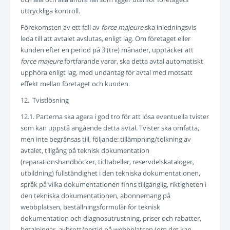
uttryckliga kontroll.
Förekomsten av ett fall av
force majeure
ska inledningsvis
leda till att avtalet avslutas, enligt lag. Om företaget eller
kunden efter en period på 3 (tre) månader, upptäcker att
force majeure
fortfarande varar, ska detta avtal automatiskt
upphöra enligt lag, med undantag för avtal med motsatt
effekt mellan företaget och kunden.
12. Tvistlösning
12.1. Parterna ska agera i god tro för att lösa eventuella tvister
som kan uppstå angående detta avtal. Tvister ska omfatta,
men inte begränsas till, följande: tillämpning/tolkning av
avtalet, tillgång på teknisk dokumentation
(reparationshandböcker, tidtabeller, reservdelskataloger,
utbildning) fullständighet i den tekniska dokumentationen,
språk på vilka dokumentationen finns tillgänglig, riktigheten i
den tekniska dokumentationen, abonnemang på
webbplatsen, beställningsformulär för teknisk
dokumentation och diagnosutrustning, priser och rabatter,
betalningar, avbrott/nertid på webbplatsen (om det kan