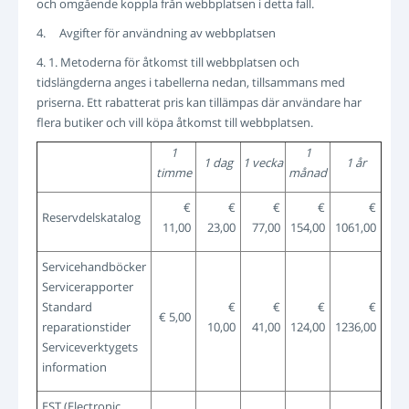
och omgående koppla från webbplatsen i detta fall.
4. Avgifter för användning av webbplatsen
4. 1. Metoderna för åtkomst till webbplatsen och
tidslängderna anges i tabellerna nedan, tillsammans med
priserna. Ett rabatterat pris kan tillämpas där användare har
flera butiker och vill köpa åtkomst till webbplatsen.
1
1
1 dag
1 vecka
1 år
timme
månad
€
€
€
€
€
Reservdelskatalog
11,00
23,00
77,00
154,00
1061,00
Servicehandböcker
Servicerapporter
Standard
€
€
€
€
€ 5,00
reparationstider
10,00
41,00
124,00
1236,00
Serviceverktygets
information
EST (Electronic