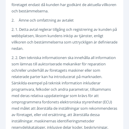
LOGGA IN
företaget endast då kunden har godkänt de aktuella villkoren
och bestämmelserna.
REGISTRERING
-->
2. Ämne och omfattning av avtalet
2. 1. Detta avtal reglerar tillgång och registrering av kunden på
webbplatsen, liksom kundens inköp av tjänster, enligt
villkoren och bestämmelserna som uttryckligen är definierade
nedan.
2. 2. Den tekniska informationen ska innehålla all information
som lämnas till auktoriserade mekaniker för reparation
och/eller underhåll av företagets maskiner eller som
relaterade parter kan ha introducerat på marknaden.
Särskilda exempel på teknisk information inkluderar
programvara, felkoder och andra parametrar, tillsammans
med deras relativa uppdateringar som krävs för att
omprogrammera fordonets elektroniska styrenheter (ECU)
med målet att återställa de inställningar som rekommenderas
av företaget, eller vid ersättning, att återställa dessa
inställningar. maskinernas identifieringsmetoder
reservdelskataloger, inklusive delar koder, beskrivningar,