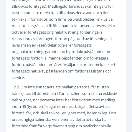
tillskrivas företaget). Medlingsförfarandet ska inte gälla för
tvister som inte direkt kan tillskrivas detta avtal och den
tekniska information som finns på webbplatsen, inklusive,
men inte begränsat till: försenade leveranser av reservdelar
och/eller företagets originalutrustning, förseningar i
reparation av företagets fordon på grund av förseningar i
leveransen av reservdelar och/eller företagets
originalutrustning, garantier och produktpåståenden om
företagets fordon, allmänna påståenden om företagets
fordon, påståenden om återförsäljare och/eller mekaniker i
företagets nätverk, påståenden om fordonsassistans och
service.
12.2. Om inte annat avtalats mellan parterna, får tvisten
hänskjutas till domstolen i Turin, Italien, som ska ha exklusiv
behörighet, när parterna inter har löst tvisten med medling
inom 45 (fyrtiofem) dagar efter dess början. Detta avtal är
föremål för, och skall tolkas i enlighet med, italiensk lag. Den
ursprungliga italienska versionen av detta avtal ska ha
företräde framför varje översättning om avvikelser skulle