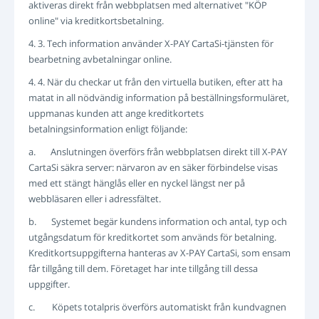
aktiveras direkt från webbplatsen med alternativet "KÖP
online" via kreditkortsbetalning.
4. 3. Tech information använder X-PAY CartaSi-tjänsten för
bearbetning avbetalningar online.
4. 4. När du checkar ut från den virtuella butiken, efter att ha
matat in all nödvändig information på beställningsformuläret,
uppmanas kunden att ange kreditkortets
betalningsinformation enligt följande:
a. Anslutningen överförs från webbplatsen direkt till X-PAY
CartaSi säkra server: närvaron av en säker förbindelse visas
med ett stängt hänglås eller en nyckel längst ner på
webbläsaren eller i adressfältet.
b. Systemet begär kundens information och antal, typ och
utgångsdatum för kreditkortet som används för betalning.
Kreditkortsuppgifterna hanteras av X-PAY CartaSi, som ensam
får tillgång till dem. Företaget har inte tillgång till dessa
uppgifter.
c. Köpets totalpris överförs automatiskt från kundvagnen