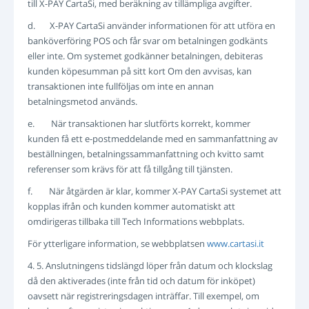
till X-PAY CartaSi, med beräkning av tillämpliga avgifter.
d. X-PAY CartaSi använder informationen för att utföra en
banköverföring POS och får svar om betalningen godkänts
eller inte. Om systemet godkänner betalningen, debiteras
kunden köpesumman på sitt kort Om den avvisas, kan
transaktionen inte fullföljas om inte en annan
betalningsmetod används.
e. När transaktionen har slutförts korrekt, kommer
kunden få ett e-postmeddelande med en sammanfattning av
beställningen, betalningssammanfattning och kvitto samt
referenser som krävs för att få tillgång till tjänsten.
f. När åtgärden är klar, kommer X-PAY CartaSi systemet att
kopplas ifrån och kunden kommer automatiskt att
omdirigeras tillbaka till Tech Informations webbplats.
För ytterligare information, se webbplatsen
www.cartasi.it
4. 5. Anslutningens tidslängd löper från datum och klockslag
då den aktiverades (inte från tid och datum för inköpet)
oavsett när registreringsdagen inträffar. Till exempel, om