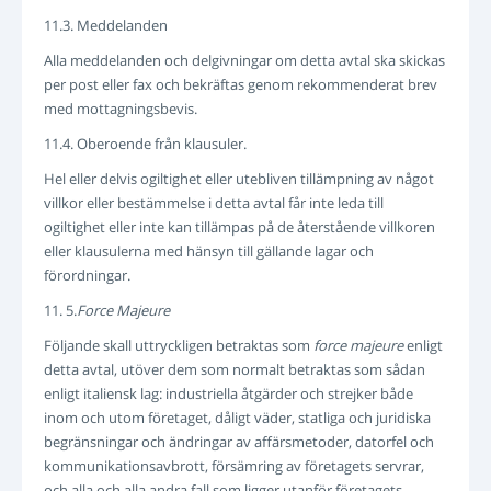
11.3. Meddelanden
Alla meddelanden och delgivningar om detta avtal ska skickas
per post eller fax och bekräftas genom rekommenderat brev
med mottagningsbevis.
11.4. Oberoende från klausuler.
Hel eller delvis ogiltighet eller utebliven tillämpning av något
villkor eller bestämmelse i detta avtal får inte leda till
ogiltighet eller inte kan tillämpas på de återstående villkoren
eller klausulerna med hänsyn till gällande lagar och
förordningar.
11. 5.
Force Majeure
Följande skall uttryckligen betraktas som
force majeure
enligt
detta avtal, utöver dem som normalt betraktas som sådan
enligt italiensk lag: industriella åtgärder och strejker både
inom och utom företaget, dåligt väder, statliga och juridiska
begränsningar och ändringar av affärsmetoder, datorfel och
kommunikationsavbrott, försämring av företagets servrar,
och alla och alla andra fall som ligger utanför företagets