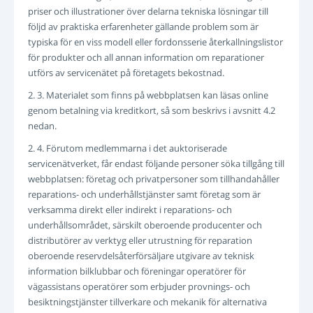
priser och illustrationer över delarna tekniska lösningar till
följd av praktiska erfarenheter gällande problem som är
typiska för en viss modell eller fordonsserie återkallningslistor
för produkter och all annan information om reparationer
utförs av servicenätet på företagets bekostnad.
2. 3. Materialet som finns på webbplatsen kan läsas online
genom betalning via kreditkort, så som beskrivs i avsnitt 4.2
nedan.
2. 4. Förutom medlemmarna i det auktoriserade
servicenätverket, får endast följande personer söka tillgång till
webbplatsen: företag och privatpersoner som tillhandahåller
reparations- och underhållstjänster samt företag som är
verksamma direkt eller indirekt i reparations- och
underhållsområdet, särskilt oberoende producenter och
distributörer av verktyg eller utrustning för reparation
oberoende reservdelsåterförsäljare utgivare av teknisk
information bilklubbar och föreningar operatörer för
vägassistans operatörer som erbjuder provnings- och
besiktningstjänster tillverkare och mekanik för alternativa