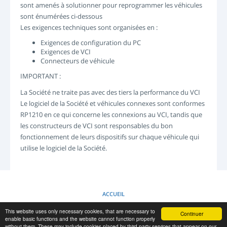
sont amenés à solutionner pour reprogrammer les véhicules
sont énumérées ci-dessous
Les exigences techniques sont organisées en :
Exigences de configuration du PC
Exigences de VCI
Connecteurs de véhicule
IMPORTANT :
La Société ne traite pas avec des tiers la performance du VCI
Le logiciel de la Société et véhicules connexes sont conformes
RP1210 en ce qui concerne les connexions au VCI, tandis que
les constructeurs de VCI sont responsables du bon
fonctionnement de leurs dispositifs sur chaque véhicule qui
utilise le logiciel de la Société.
Exigences de configuration du PC
ACCUEIL
Configuration minimum recommand
This website uses only necessary cookies, that are necessary to
Continuer
POLITIQUE DES COOKIES
enable basic functions and the website cannot function properly
without them. These may include cookies placed by third party services that appear on our