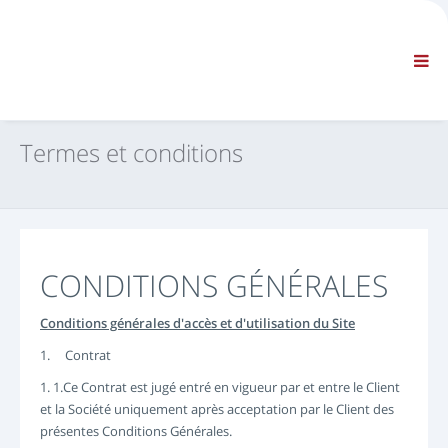
COMPAGNIE
INFORMATION
Informations générales
FAQ - NOUS CONTACTER
NAVIGATION STANDARD
Termes et conditions
TERMES ET CONDITIONS
SUPPORT TECHNIQUE
Manuels de réparation
Bulletins de Service
Catalogue des pièces de rechange
CONDITIONS GÉNÉRALES
Formation
Barème des temps de réparation / Équipement
Conditions générales d'accès et d'utilisation du Site
Special Tools
1. Contrat
Outils de diagnostic
1. 1.Ce Contrat est jugé entré en vigueur par et entre le Client
Reprogrammation module électronique (ECU)
et la Société uniquement après acceptation par le Client des
présentes Conditions Générales.
Rescue material