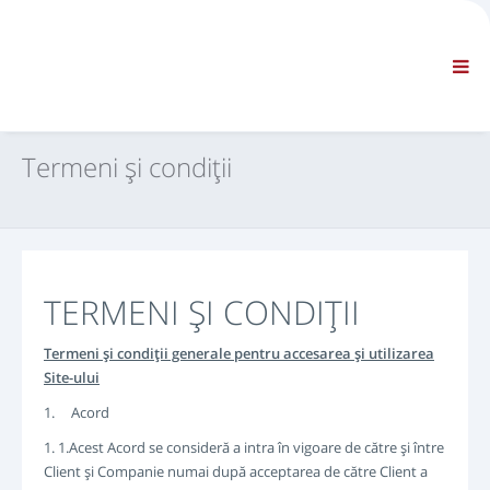
COMPANIE
INFORMAŢII
Informaţii generale
ÎNTREBĂRI FRECVENTE CONTACTAŢI-NE
NAVIGARE STANDARD
Termeni şi condiţii
TERMENI ŞI CONDIŢII
ASISTENŢĂ TEHNICĂ
Manuale de service
Buletine de servicii tehnice
Catalog de piese
TERMENI ŞI CONDIŢII
Formare
Programări reparaţii/echipament
Termeni şi condiţii generale pentru accesarea şi utilizarea
Site-ului
Scule speciale
1. Acord
Instrumente de diagnosticare
Reprogramare ECU
1. 1.Acest Acord se consideră a intra în vigoare de către şi între
Client şi Companie numai după acceptarea de către Client a
Material pentru operaţiunile de salvare