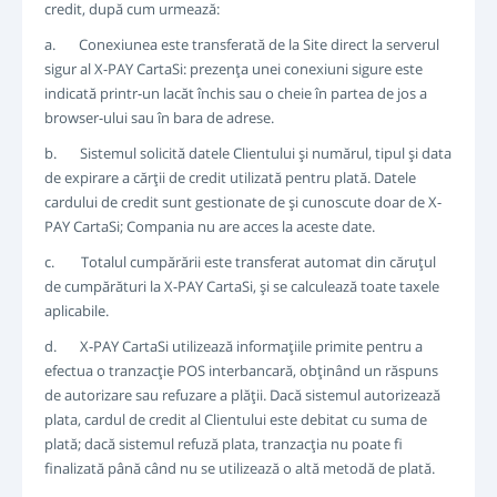
credit, după cum urmează:
a. Conexiunea este transferată de la Site direct la serverul
sigur al X-PAY CartaSi: prezenţa unei conexiuni sigure este
indicată printr-un lacăt închis sau o cheie în partea de jos a
browser-ului sau în bara de adrese.
b. Sistemul solicită datele Clientului şi numărul, tipul şi data
de expirare a cărţii de credit utilizată pentru plată. Datele
cardului de credit sunt gestionate de şi cunoscute doar de X-
PAY CartaSi; Compania nu are acces la aceste date.
c. Totalul cumpărării este transferat automat din căruţul
de cumpărături la X-PAY CartaSi, şi se calculează toate taxele
aplicabile.
d. X-PAY CartaSi utilizează informaţiile primite pentru a
efectua o tranzacţie POS interbancară, obţinând un răspuns
de autorizare sau refuzare a plăţii. Dacă sistemul autorizează
plata, cardul de credit al Clientului este debitat cu suma de
plată; dacă sistemul refuză plata, tranzacţia nu poate fi
finalizată până când nu se utilizează o altă metodă de plată.