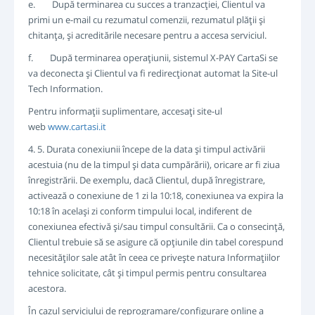
e. După terminarea cu succes a tranzacţiei, Clientul va
primi un e-mail cu rezumatul comenzii, rezumatul plăţii şi
chitanţa, şi acreditările necesare pentru a accesa serviciul.
f. După terminarea operaţiunii, sistemul X-PAY CartaSi se
va deconecta şi Clientul va fi redirecţionat automat la Site-ul
Tech Information.
Pentru informaţii suplimentare, accesaţi site-ul
web
www.cartasi.it
4. 5. Durata conexiunii începe de la data şi timpul activării
acestuia (nu de la timpul şi data cumpărării), oricare ar fi ziua
înregistrării. De exemplu, dacă Clientul, după înregistrare,
activează o conexiune de 1 zi la 10:18, conexiunea va expira la
10:18 în acelaşi zi conform timpului local, indiferent de
conexiunea efectivă şi/sau timpul consultării. Ca o consecinţă,
Clientul trebuie să se asigure că opţiunile din tabel corespund
necesităţilor sale atât în ceea ce priveşte natura Informaţiilor
tehnice solicitate, cât şi timpul permis pentru consultarea
acestora.
În cazul serviciului de reprogramare/configurare online a