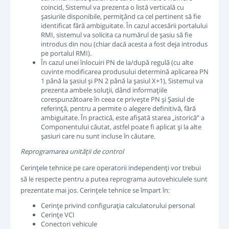
coincid, Sistemul va prezenta o listă verticală cu
şasiurile disponibile, permiţând ca cel pertinent să fie
identificat fără ambiguitate. În cazul accesării portalului
RMI, sistemul va solicita ca numărul de şasiu să fie
introdus din nou (chiar dacă acesta a fost deja introdus
pe portalul RMI).
În cazul unei înlocuiri PN de la/după regulă (cu alte
cuvinte modificarea produsului determină aplicarea PN
1 până la şasiul şi PN 2 până la şasiul X+1), Sistemul va
prezenta ambele soluţii, dând informaţiile
corespunzătoare în ceea ce priveşte PN şi Şasiul de
referinţă, pentru a permite o alegere definitivă, fără
ambiguitate. În practică, este afişată starea „istorică” a
Componentului căutat, astfel poate fi aplicat şi la alte
şasiuri care nu sunt incluse în căutare.
Reprogramarea unităţii de control
Cerinţele tehnice pe care operatorii independenţi vor trebui
să le respecte pentru a putea reprograma autovehiculele sunt
prezentate mai jos. Cerinţele tehnice se împart în:
Cerinţe privind configuraţia calculatorului personal
Cerinţe VCI
Conectori vehicule