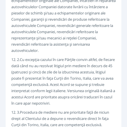
echipamentelor originale ale Companiei, întârzieri în repararea
autovehiculelor Companiei datorate livrării cu întârziere a
pieselor de schimb şi/sau a echipamentelor originare ale
Companiei, garanţii şi revendicări de produse referitoare la
autovehiculele Companiei, revendicări generale referitoare la
autovehiculele Companiei, revendicări referitoare la
reprezentanţe şi/sau mecanici ai reţelei Companiei,
revendicări referitoare la asistenţa şi servisarea
autovehiculelor.
12. 2.Cu excepţia cazului în care Părţile convin altfel, de fiecare
dată când nu au rezolvat litigiul prin mediere în decurs de 45
(patruzeci şi cinci) de zile de la izbucnirea acestuia, litigiul
poate fi prezentat în faţa Curţii din Torino, Italia, care va avea
competenţă exclusivă. Acest Acord se supune şi trebuie
interpretat conform legii italiene. Versiunea originală italiană a
acestui Acord are prioritate asupra oricărei traduceri în cazul
în care apar nepotriviri.
12. 3.Procedura de mediere nu are prioritate faţă de niciun
drept al Clientului de a depune o revendicare direct în faţa
Curţii din Torino, Italia, care are competenţă exclusivă.