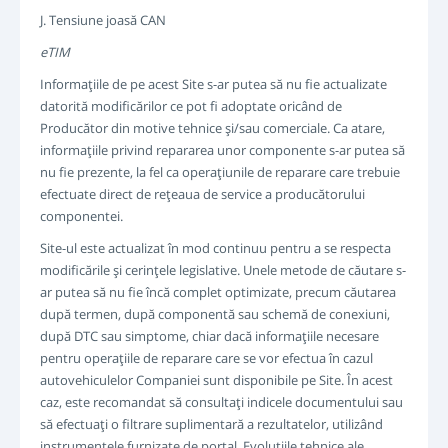
J. Tensiune joasă CAN
eTIM
Informaţiile de pe acest Site s-ar putea să nu fie actualizate
datorită modificărilor ce pot fi adoptate oricând de
Producător din motive tehnice şi/sau comerciale. Ca atare,
informaţiile privind repararea unor componente s-ar putea să
nu fie prezente, la fel ca operaţiunile de reparare care trebuie
efectuate direct de reţeaua de service a producătorului
componentei.
Site-ul este actualizat în mod continuu pentru a se respecta
modificările şi cerinţele legislative. Unele metode de căutare s-
ar putea să nu fie încă complet optimizate, precum căutarea
după termen, după componentă sau schemă de conexiuni,
după DTC sau simptome, chiar dacă informaţiile necesare
pentru operaţiile de reparare care se vor efectua în cazul
autovehiculelor Companiei sunt disponibile pe Site. În acest
caz, este recomandat să consultaţi indicele documentului sau
să efectuaţi o filtrare suplimentară a rezultatelor, utilizând
instrumentele furnizate de portal. Evoluţiile tehnice ale