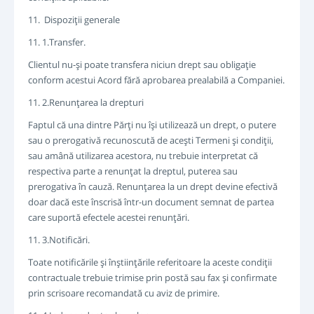
11. Dispoziţii generale
11. 1.Transfer.
Clientul nu-şi poate transfera niciun drept sau obligaţie
conform acestui Acord fără aprobarea prealabilă a Companiei.
11. 2.Renunţarea la drepturi
Faptul că una dintre Părţi nu îşi utilizează un drept, o putere
sau o prerogativă recunoscută de aceşti Termeni şi condiţii,
sau amână utilizarea acestora, nu trebuie interpretat că
respectiva parte a renunţat la dreptul, puterea sau
prerogativa în cauză. Renunţarea la un drept devine efectivă
doar dacă este înscrisă într-un document semnat de partea
care suportă efectele acestei renunţări.
11. 3.Notificări.
Toate notificările şi înştiinţările referitoare la aceste condiţii
contractuale trebuie trimise prin postă sau fax şi confirmate
prin scrisoare recomandată cu aviz de primire.