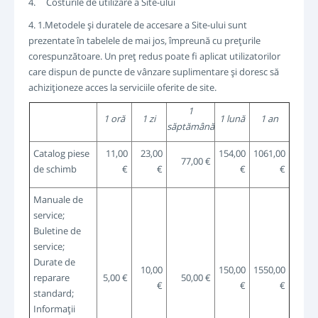
4. Costurile de utilizare a Site-ului
4. 1.Metodele şi duratele de accesare a Site-ului sunt
prezentate în tabelele de mai jos, împreună cu preţurile
corespunzătoare. Un preţ redus poate fi aplicat utilizatorilor
care dispun de puncte de vânzare suplimentare şi doresc să
achiziţioneze acces la serviciile oferite de site.
1
1 oră
1 zi
1 lună
1 an
săptămână
Catalog piese
11,00
23,00
154,00
1061,00
77,00 €
de schimb
€
€
€
€
Manuale de
service;
Buletine de
service;
Durate de
10,00
150,00
1550,00
reparare
5,00 €
50,00 €
€
€
€
standard;
Informaţii