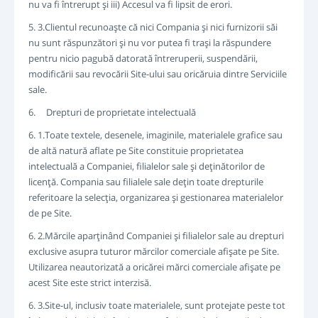
nu va fi întrerupt şi iii) Accesul va fi lipsit de erori.
5. 3.Clientul recunoaşte că nici Compania şi nici furnizorii săi
nu sunt răspunzători şi nu vor putea fi traşi la răspundere
pentru nicio pagubă datorată întreruperii, suspendării,
modificării sau revocării Site-ului sau oricăruia dintre Serviciile
sale.
6. Drepturi de proprietate intelectuală
6. 1.Toate textele, desenele, imaginile, materialele grafice sau
de altă natură aflate pe Site constituie proprietatea
intelectuală a Companiei, filialelor sale şi deţinătorilor de
licenţă. Compania sau filialele sale deţin toate drepturile
referitoare la selecţia, organizarea şi gestionarea materialelor
de pe Site.
6. 2.Mărcile aparţinând Companiei şi filialelor sale au drepturi
exclusive asupra tuturor mărcilor comerciale afişate pe Site.
Utilizarea neautorizată a oricărei mărci comerciale afişate pe
acest Site este strict interzisă.
6. 3.Site-ul, inclusiv toate materialele, sunt protejate peste tot