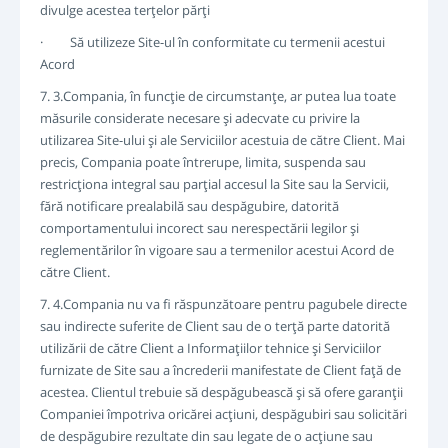
divulge acestea terţelor părţi
· Să utilizeze Site-ul în conformitate cu termenii acestui
Acord
7. 3.Compania, în funcţie de circumstanţe, ar putea lua toate
măsurile considerate necesare şi adecvate cu privire la
utilizarea Site-ului şi ale Serviciilor acestuia de către Client. Mai
precis, Compania poate întrerupe, limita, suspenda sau
restricţiona integral sau parţial accesul la Site sau la Servicii,
fără notificare prealabilă sau despăgubire, datorită
comportamentului incorect sau nerespectării legilor şi
reglementărilor în vigoare sau a termenilor acestui Acord de
către Client.
7. 4.Compania nu va fi răspunzătoare pentru pagubele directe
sau indirecte suferite de Client sau de o terţă parte datorită
utilizării de către Client a Informaţiilor tehnice şi Serviciilor
furnizate de Site sau a încrederii manifestate de Client faţă de
acestea. Clientul trebuie să despăgubească şi să ofere garanţii
Companiei împotriva oricărei acţiuni, despăgubiri sau solicitări
de despăgubire rezultate din sau legate de o acţiune sau