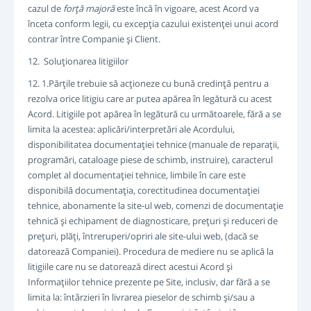
cazul de
forţă majoră
este încă în vigoare, acest Acord va
înceta conform legii, cu excepţia cazului existenţei unui acord
contrar între Companie şi Client.
12. Soluţionarea litigiilor
12. 1.Părţile trebuie să acţioneze cu bună credinţă pentru a
rezolva orice litigiu care ar putea apărea în legătură cu acest
Acord. Litigiile pot apărea în legătură cu următoarele, fără a se
limita la acestea: aplicări/interpretări ale Acordului,
disponibilitatea documentaţiei tehnice (manuale de reparaţii,
programări, cataloage piese de schimb, instruire), caracterul
complet al documentaţiei tehnice, limbile în care este
disponibilă documentaţia, corectitudinea documentaţiei
tehnice, abonamente la site-ul web, comenzi de documentaţie
tehnică şi echipament de diagnosticare, preţuri şi reduceri de
preţuri, plăţi, întreruperi/opriri ale site-ului web, (dacă se
datorează Companiei). Procedura de mediere nu se aplică la
litigiile care nu se datorează direct acestui Acord şi
Informaţiilor tehnice prezente pe Site, inclusiv, dar fără a se
limita la: întârzieri în livrarea pieselor de schimb şi/sau a