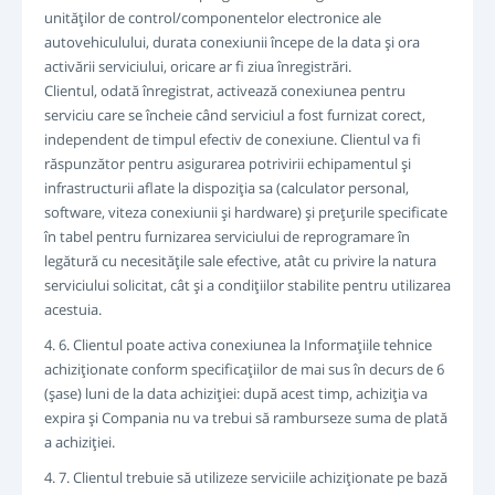
unităţilor de control/componentelor electronice ale
autovehiculului, durata conexiunii începe de la data şi ora
activării serviciului, oricare ar fi ziua înregistrări.
Clientul, odată înregistrat, activează conexiunea pentru
serviciu care se încheie când serviciul a fost furnizat corect,
independent de timpul efectiv de conexiune. Clientul va fi
răspunzător pentru asigurarea potrivirii echipamentul şi
infrastructurii aflate la dispoziţia sa (calculator personal,
software, viteza conexiunii şi hardware) şi preţurile specificate
în tabel pentru furnizarea serviciului de reprogramare în
legătură cu necesităţile sale efective, atât cu privire la natura
serviciului solicitat, cât şi a condiţiilor stabilite pentru utilizarea
acestuia.
4. 6. Clientul poate activa conexiunea la Informaţiile tehnice
achiziţionate conform specificaţiilor de mai sus în decurs de 6
(şase) luni de la data achiziţiei: după acest timp, achiziţia va
expira şi Compania nu va trebui să ramburseze suma de plată
a achiziţiei.
4. 7. Clientul trebuie să utilizeze serviciile achiziţionate pe bază