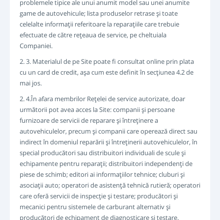
problemele tipice ale unui anumit model sau unei anumite
game de autovehicule; lista produselor retrase şi toate
celelalte informaţii referitoare la reparaţiile care trebuie
efectuate de către reţeaua de service, pe cheltuiala
Companiei.
2. 3. Materialul de pe Site poate fi consultat online prin plata
cu un card de credit, aşa cum este definit în secţiunea 4.2 de
mai jos.
2. 4.În afara membrilor Reţelei de service autorizate, doar
următorii pot avea acces la Site: companii şi persoane
furnizoare de servicii de reparare şi întreţinere a
autovehiculelor, precum şi companii care operează direct sau
indirect în domeniul reparării şi întreţinerii autovehiculelor, în
special producători sau distribuitori individuali de scule şi
echipamente pentru reparaţii; distribuitori independenţi de
piese de schimb; editori ai informaţiilor tehnice; cluburi şi
asociaţii auto; operatori de asistenţă tehnică rutieră; operatori
care oferă servicii de inspecţie şi testare; producători şi
mecanici pentru sistemele de carburant alternativ şi
producători de echipament de diagnosticare şi testare.