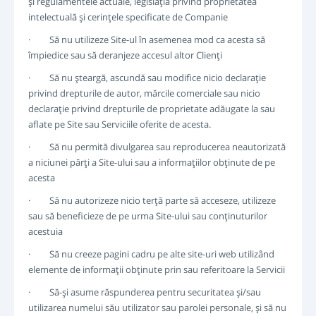
şi regulamentele actuale, legislaţia privind proprietatea
intelectuală şi cerinţele specificate de Companie
· Să nu utilizeze Site-ul în asemenea mod ca acesta să
împiedice sau să deranjeze accesul altor Clienţi
· Să nu şteargă, ascundă sau modifice nicio declaraţie
privind drepturile de autor, mărcile comerciale sau nicio
declaraţie privind drepturile de proprietate adăugate la sau
aflate pe Site sau Serviciile oferite de acesta.
· Să nu permită divulgarea sau reproducerea neautorizată
a niciunei părţi a Site-ului sau a informaţiilor obţinute de pe
acesta
· Să nu autorizeze nicio terţă parte să acceseze, utilizeze
sau să beneficieze de pe urma Site-ului sau conţinuturilor
acestuia
· Să nu creeze pagini cadru pe alte site-uri web utilizând
elemente de informaţii obţinute prin sau referitoare la Servicii
· Să-şi asume răspunderea pentru securitatea şi/sau
utilizarea numelui său utilizator sau parolei personale, şi să nu