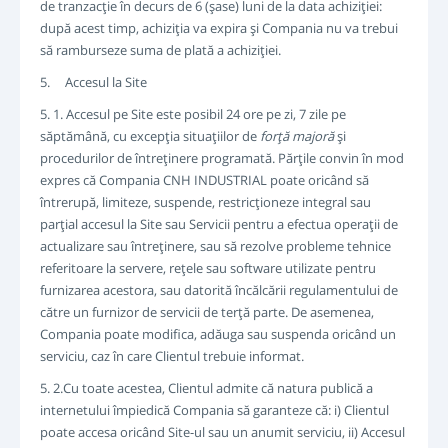
de tranzacţie în decurs de 6 (şase) luni de la data achiziţiei:
după acest timp, achiziţia va expira şi Compania nu va trebui
să ramburseze suma de plată a achiziţiei.
5. Accesul la Site
5. 1. Accesul pe Site este posibil 24 ore pe zi, 7 zile pe
săptămână, cu excepţia situaţiilor de
forţă majoră
şi
procedurilor de întreţinere programată. Părţile convin în mod
expres că Compania CNH INDUSTRIAL poate oricând să
întrerupă, limiteze, suspende, restricţioneze integral sau
parţial accesul la Site sau Servicii pentru a efectua operaţii de
actualizare sau întreţinere, sau să rezolve probleme tehnice
referitoare la servere, reţele sau software utilizate pentru
furnizarea acestora, sau datorită încălcării regulamentului de
către un furnizor de servicii de terţă parte. De asemenea,
Compania poate modifica, adăuga sau suspenda oricând un
serviciu, caz în care Clientul trebuie informat.
5. 2.Cu toate acestea, Clientul admite că natura publică a
internetului împiedică Compania să garanteze că: i) Clientul
poate accesa oricând Site-ul sau un anumit serviciu, ii) Accesul