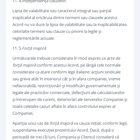
11. 4.Independenţa clauzelor.
Lipsa de valabilitate sau caracterul integral sau parţial
inaplicabil al oricăruia dintre termeni sau clauzele acestui
Acord nu va duce la lipsa de valabilitate sau la inaplicabilitatea
celorlalte termeni sau clauze cu privire la legile şi
reglementările actuale.
11. 5.
Forţă majoră
Următoarele trebuie considerate în mod expres ca
acte de
forţă majoră
conform acestui Acord, pe lângă cele normale
considerate ca atare conform legii italiene: acţiuni sindicale
sau greve atât în interiorul cât şi în afara companiei, vreme
nefavorabilă, restricţionări şi modificări guvernamentale şi
legale ale practicilor comerciale, defecţiuni ale calculatoarelor
şi întreruperi de curent, deteriorări ale serverelor Companiei şi
toate celelalte cazuri aflate în afara controlului expres al
Companiei.
Apariţia unui caz de
forţă majoră
va cauza iniţial, conform legii,
suspendarea execuţiei prezentului Acord. Dacă, după o
perioadă de trei (3) luni, Compania şi Clientul consideră că