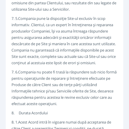
omisiune din partea Clientului, sau rezultate din sau legate de
utilizarea Site-ului sau a Serviciilor.
7. 5.Compania pune la dispoziţie Site-ul exclusiv în scop
informativ. Clientul, ca un expert în întreţinerea şi repararea
produselor Companiei, îşi va asuma întreaga răspundere
pentru asigurarea adecvării şi exactităţii oricăror informaţii
descărcate de pe Site şi maniera în care acestea sunt utilizate.
Compania nu garantează că informaţiile disponibile pe acest
Site sunt exacte, complete sau actuale sau că Site-ul sau orice
conţinut al acestuia este lipsit de erori şi omisiuni.
7. 6.Compania nu poate fi trasă la răspundere sub nicio formă
pentru operaţiunile de reparare şi întreţinere efectuate pe
Produse de către Client sau de terţe părţi utilizând
Informaţiile tehnice şi/sau Serviciile oferite de Site, deoarece
răspunderea pentru acestea le revine exclusiv celor care au
efectuat aceste operaţiuni.
8. Durata Acordului
8. 1.Acest Acord intră în vigoare numai după acceptarea de
către Client a prezenţilor Termeni şi condiţii, pe durată