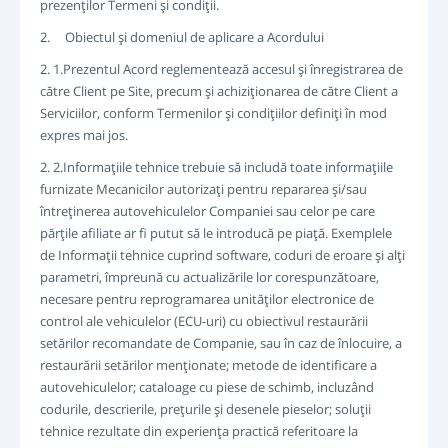
prezenţilor Termeni şi condiţii.
CONECTARE
2. Obiectul şi domeniul de aplicare a Acordului
ÎNREGISTRARE
-->
2. 1.Prezentul Acord reglementează accesul şi înregistrarea de
către Client pe Site, precum şi achiziţionarea de către Client a
Serviciilor, conform Termenilor şi condiţiilor definiţi în mod
expres mai jos.
2. 2.Informaţiile tehnice trebuie să includă toate informaţiile
furnizate Mecanicilor autorizaţi pentru repararea şi/sau
întreţinerea autovehiculelor Companiei sau celor pe care
părţile afiliate ar fi putut să le introducă pe piaţă. Exemplele
de Informaţii tehnice cuprind software, coduri de eroare şi alţi
parametri, împreună cu actualizările lor corespunzătoare,
necesare pentru reprogramarea unităţilor electronice de
control ale vehiculelor (ECU-uri) cu obiectivul restaurării
setărilor recomandate de Companie, sau în caz de înlocuire, a
restaurării setărilor menţionate; metode de identificare a
autovehiculelor; cataloage cu piese de schimb, incluzând
codurile, descrierile, preţurile şi desenele pieselor; soluţii
tehnice rezultate din experienţa practică referitoare la